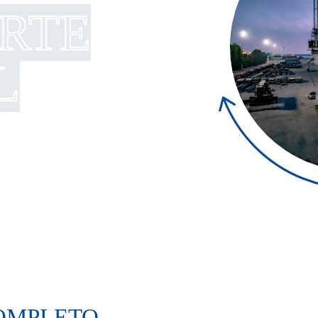
RTE
L
COMPLETO