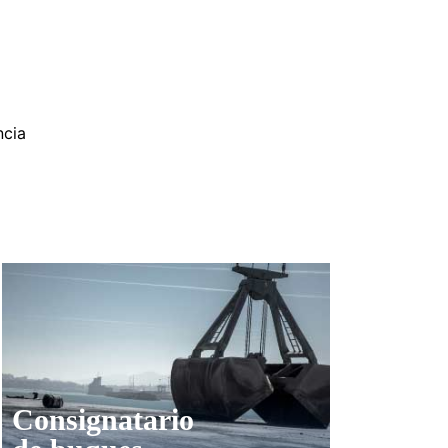
ncia
Consignatario