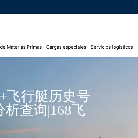
 de Materias Primas
Cargas especiales
Servicios logísticos
艇+飞行艇历史号
析查询|168飞